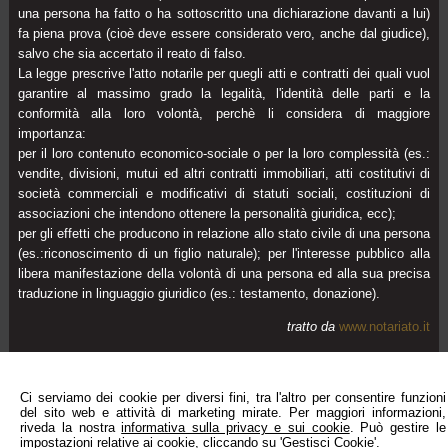
una persona ha fatto o ha sottoscritto una dichiarazione davanti a lui)
fa piena prova (cioè deve essere considerato vero, anche dal giudice),
salvo che sia accertato il reato di falso.
La legge prescrive l'atto notarile per quegli atti e contratti dei quali vuol
garantire al massimo grado la legalità, l'identità delle parti e la
conformità alla loro volontà, perchè li considera di maggiore
importanza:
per il loro contenuto economico-sociale o per la loro complessità (es.:
vendite, divisioni, mutui ed altri contratti immobiliari, atti costitutivi di
società commerciali e modificativi di statuti sociali, costituzioni di
associazioni che intendono ottenere la personalità giuridica, ecc);
per gli effetti che producono in relazione allo stato civile di una persona
(es.:riconoscimento di un figlio naturale); per l'interesse pubblico alla
libera manifestazione della volontà di una persona ed alla sua precisa
traduzione in linguaggio giuridico (es.: testamento, donazione).
tratto da
www.notariato.it
Ci serviamo dei cookie per diversi fini, tra l'altro per consentire funzioni
del sito web e attività di marketing mirate. Per maggiori informazioni,
Studio Notarile Gregorini - Maruca
riveda la nostra
informativa sulla privacy e sui cookie
. Può gestire le
Sedi di Edolo, Brescia e
Botticino
impostazioni relative ai cookie, cliccando su 'Gestisci Cookie'.
ggregorini@notariato.it
•
nmaruca@notariato.it